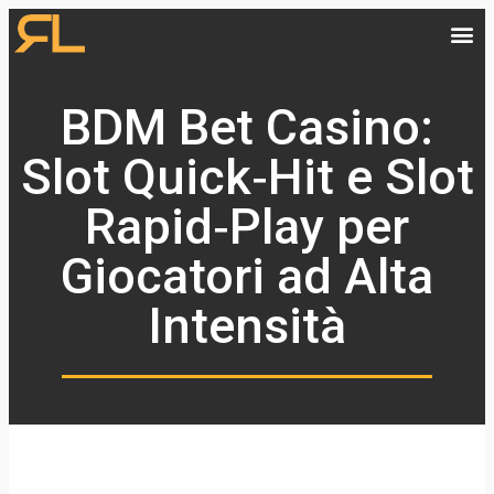
BDM Bet Casino:
Slot Quick‑Hit e Slot
Rapid‑Play per
Giocatori ad Alta
Intensità