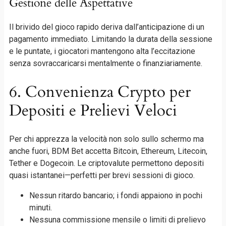
Gestione delle Aspettative
Il brivido del gioco rapido deriva dall’anticipazione di un
pagamento immediato. Limitando la durata della sessione
e le puntate, i giocatori mantengono alta l’eccitazione
senza sovraccaricarsi mentalmente o finanziariamente.
6. Convenienza Crypto per
Depositi e Prelievi Veloci
Per chi apprezza la velocità non solo sullo schermo ma
anche fuori, BDM Bet accetta Bitcoin, Ethereum, Litecoin,
Tether e Dogecoin. Le criptovalute permettono depositi
quasi istantanei—perfetti per brevi sessioni di gioco.
Nessun ritardo bancario; i fondi appaiono in pochi
minuti.
Nessuna commissione mensile o limiti di prelievo