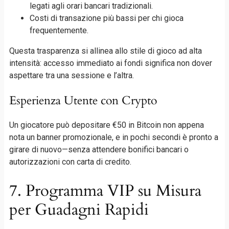
legati agli orari bancari tradizionali.
Costi di transazione più bassi per chi gioca
frequentemente.
Questa trasparenza si allinea allo stile di gioco ad alta
intensità: accesso immediato ai fondi significa non dover
aspettare tra una sessione e l’altra.
Esperienza Utente con Crypto
Un giocatore può depositare €50 in Bitcoin non appena
nota un banner promozionale, e in pochi secondi è pronto a
girare di nuovo—senza attendere bonifici bancari o
autorizzazioni con carta di credito.
7. Programma VIP su Misura
per Guadagni Rapidi