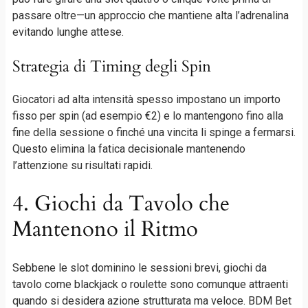
passare oltre—un approccio che mantiene alta l’adrenalina
evitando lunghe attese.
Strategia di Timing degli Spin
Giocatori ad alta intensità spesso impostano un importo
fisso per spin (ad esempio €2) e lo mantengono fino alla
fine della sessione o finché una vincita li spinge a fermarsi.
Questo elimina la fatica decisionale mantenendo
l’attenzione su risultati rapidi.
4. Giochi da Tavolo che
Mantenono il Ritmo
Sebbene le slot dominino le sessioni brevi, giochi da
tavolo come blackjack o roulette sono comunque attraenti
quando si desidera azione strutturata ma veloce. BDM Bet