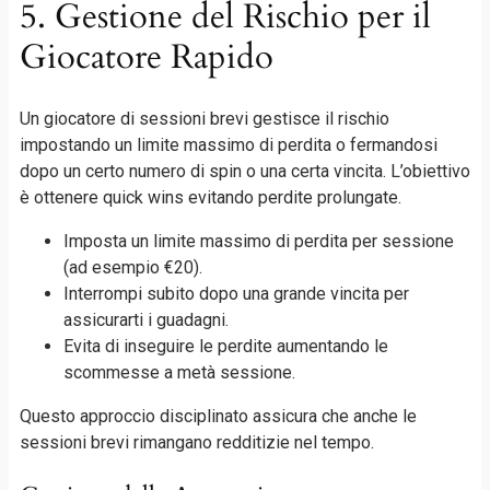
5. Gestione del Rischio per il
Giocatore Rapido
Un giocatore di sessioni brevi gestisce il rischio
impostando un limite massimo di perdita o fermandosi
dopo un certo numero di spin o una certa vincita. L’obiettivo
è ottenere quick wins evitando perdite prolungate.
Imposta un limite massimo di perdita per sessione
(ad esempio €20).
Interrompi subito dopo una grande vincita per
assicurarti i guadagni.
Evita di inseguire le perdite aumentando le
scommesse a metà sessione.
Questo approccio disciplinato assicura che anche le
sessioni brevi rimangano redditizie nel tempo.