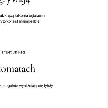
ut, kręcą kilkoma bębnami i
 ryzyko jest manageable.
ier Bet On Red.
tomatach
czególnie wyróżniają się tytuły