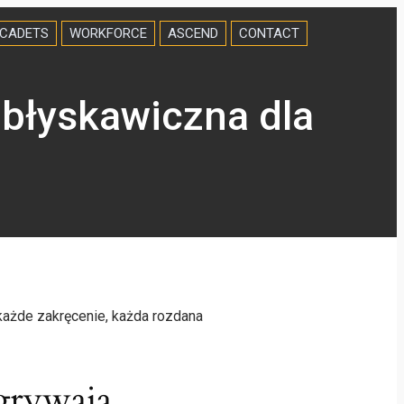
CADETS
WORKFORCE
ASCEND
CONTACT
 błyskawiczna dla
 każde zakręcenie, każda rozdana
ygrywają