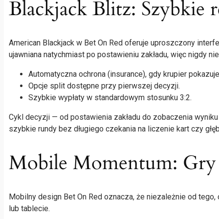
Blackjack Blitz: Szybkie 
American Blackjack w Bet On Red oferuje uproszczony interfejs,
ujawniana natychmiast po postawieniu zakładu, więc nigdy nie
Automatyczna ochrona (insurance), gdy krupier pokazuje
Opcje split dostępne przy pierwszej decyzji.
Szybkie wypłaty w standardowym stosunku 3:2.
Cykl decyzji — od postawienia zakładu do zobaczenia wyniku
szybkie rundy bez długiego czekania na liczenie kart czy głęb
Mobile Momentum: Gry
Mobilny design Bet On Red oznacza, że niezależnie od tego, 
lub tablecie.