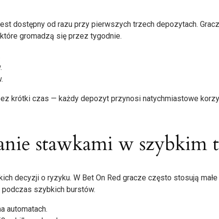
jest dostępny od razu przy pierwszych trzech depozytach. Gr
, które gromadzą się przez tygodnie.
.
.
.
 przez krótki czas — każdy depozyt przynosi natychmiastowe kor
anie stawkami w szybkim 
kich decyzji o ryzyku. W Bet On Red gracze często stosują mał
y podczas szybkich burstów.
a automatach.