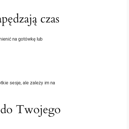
pędzają czas
ienić na gotówkę lub
tkie sesje, ale zależy im na
e do Twojego