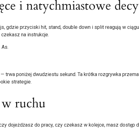
ręce i natychmiastowe decy
 gdzie przyciski hit, stand, double down i split reagują w ciągu 
 czekasz na instrukcje.
 As.
 — trwa poniżej dwudziestu sekund. Ta krótka rozgrywka przema
okie strategie.
 w ruchu
czy dojeżdżasz do pracy, czy czekasz w kolejce, masz dostęp do