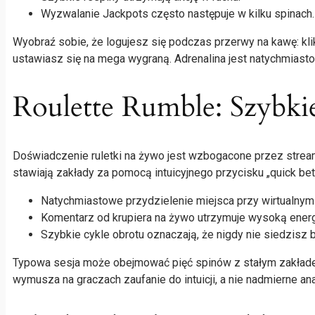
Wyzwalanie Jackpots często następuje w kilku spinach.
Wyobraź sobie, że logujesz się podczas przerwy na kawę: kli
ustawiasz się na mega wygraną. Adrenalina jest natychmiastow
Roulette Rumble: Szybki
Doświadczenie ruletki na żywo jest wzbogacone przez stream
stawiają zakłady za pomocą intuicyjnego przycisku „quick bet”
Natychmiastowe przydzielenie miejsca przy wirtualnym 
Komentarz od krupiera na żywo utrzymuje wysoką energ
Szybkie cykle obrotu oznaczają, że nigdy nie siedzisz 
Typowa sesja może obejmować pięć spinów z stałym zakładem
wymusza na graczach zaufanie do intuicji, a nie nadmierne an