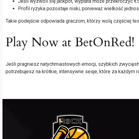
Jeśli wyzwoli się jackpot, wypłata może przekroczyć €5
Profil ryzyka pozostaje niski, ponieważ wielkość jednos
Takie podejście odpowiada graczom, którzy wolą częściej t
Play Now at BetOnRed!
Jeśli pragniesz natychmiastowych emocji, szybkich zwycięstw i
potrzebujesz na krótkie, intensywne sesje, które za każdym 