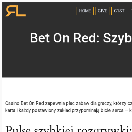
HOME
GIVE
C1ST
Bet On Red: Szyb
Casino Bet On Red zapewnia plac zabaw dla graczy, którzy cz
karta i każdy postawiony zakład przypominają bicie serca — kr
Pulse szybkiej rozgrywki