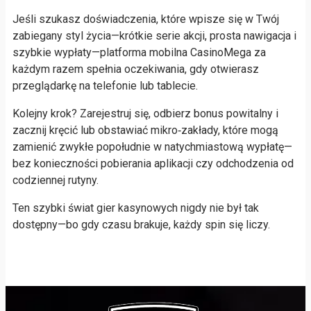
Jeśli szukasz doświadczenia, które wpisze się w Twój
zabiegany styl życia—krótkie serie akcji, prosta nawigacja i
szybkie wypłaty—platforma mobilna CasinoMega za
każdym razem spełnia oczekiwania, gdy otwierasz
przeglądarkę na telefonie lub tablecie.
Kolejny krok? Zarejestruj się, odbierz bonus powitalny i
zacznij kręcić lub obstawiać mikro‑zakłady, które mogą
zamienić zwykłe popołudnie w natychmiastową wypłatę—
bez konieczności pobierania aplikacji czy odchodzenia od
codziennej rutyny.
Ten szybki świat gier kasynowych nigdy nie był tak
dostępny—bo gdy czasu brakuje, każdy spin się liczy.