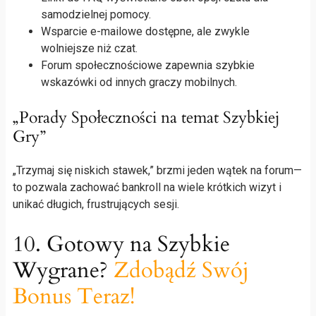
samodzielnej pomocy.
Wsparcie e-mailowe dostępne, ale zwykle
wolniejsze niż czat.
Forum społecznościowe zapewnia szybkie
wskazówki od innych graczy mobilnych.
„Porady Społeczności na temat Szybkiej
Gry”
„Trzymaj się niskich stawek,” brzmi jeden wątek na forum—
to pozwala zachować bankroll na wiele krótkich wizyt i
unikać długich, frustrujących sesji.
10. Gotowy na Szybkie
Wygrane?
Zdobądź Swój
Bonus Teraz!