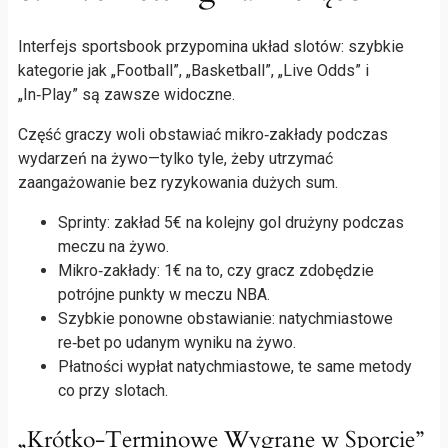
Interfejs sportsbook przypomina układ slotów: szybkie
kategorie jak „Football”, „Basketball”, „Live Odds” i
„In‑Play” są zawsze widoczne.
Część graczy woli obstawiać mikro‑zakłady podczas
wydarzeń na żywo—tylko tyle, żeby utrzymać
zaangażowanie bez ryzykowania dużych sum.
Sprinty: zakład 5€ na kolejny gol drużyny podczas
meczu na żywo.
Mikro‑zakłady: 1€ na to, czy gracz zdobędzie
potrójne punkty w meczu NBA.
Szybkie ponowne obstawianie: natychmiastowe
re‑bet po udanym wyniku na żywo.
Płatności wypłat natychmiastowe, te same metody
co przy slotach.
„Krótko‑Terminowe Wygrane w Sporcie”