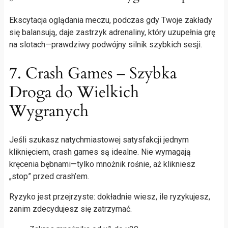
Ekscytacja oglądania meczu, podczas gdy Twoje zakłady
się balansują, daje zastrzyk adrenaliny, który uzupełnia grę
na slotach—prawdziwy podwójny silnik szybkich sesji.
7. Crash Games – Szybka
Droga do Wielkich
Wygranych
Jeśli szukasz natychmiastowej satysfakcji jednym
kliknięciem, crash games są idealne. Nie wymagają
kręcenia bębnami—tylko mnożnik rośnie, aż klikniesz
„stop” przed crash’em.
Ryzyko jest przejrzyste: dokładnie wiesz, ile ryzykujesz,
zanim zdecydujesz się zatrzymać.