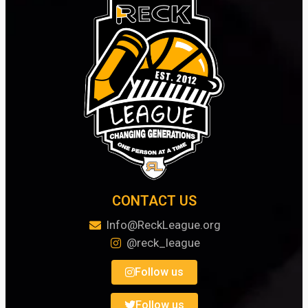
CONTACT US
Info@ReckLeague.org
@reck_league
Follow us
Follow us