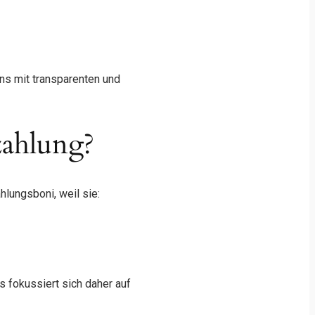
ns mit transparenten und
zahlung?
lungsboni, weil sie:
s fokussiert sich daher auf