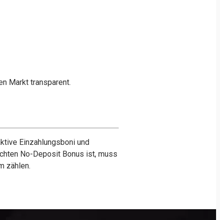
n Markt transparent.
aktive Einzahlungsboni und
echten No-Deposit Bonus ist, muss
m zählen.