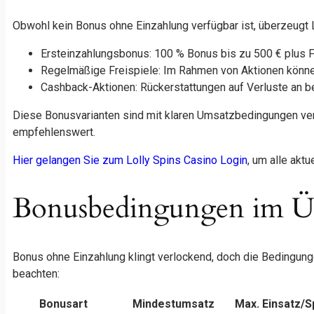
Obwohl kein Bonus ohne Einzahlung verfügbar ist, überzeugt 
Ersteinzahlungsbonus: 100 % Bonus bis zu 500 € plus F
Regelmäßige Freispiele: Im Rahmen von Aktionen könne
Cashback-Aktionen: Rückerstattungen auf Verluste an
Diese Bonusvarianten sind mit klaren Umsatzbedingungen vers
empfehlenswert.
Hier gelangen Sie zum Lolly Spins Casino Login
, um alle akt
Bonusbedingungen im Üb
Bonus ohne Einzahlung klingt verlockend, doch die Bedingun
beachten:
Bonusart
Mindestumsatz
Max. Einsatz/S