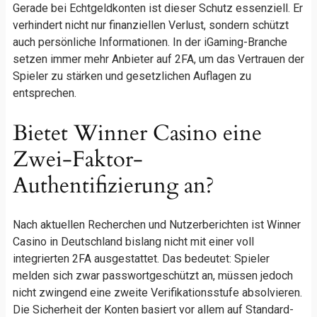
Gerade bei Echtgeldkonten ist dieser Schutz essenziell. Er
verhindert nicht nur finanziellen Verlust, sondern schützt
auch persönliche Informationen. In der iGaming-Branche
setzen immer mehr Anbieter auf 2FA, um das Vertrauen der
Spieler zu stärken und gesetzlichen Auflagen zu
entsprechen.
Bietet Winner Casino eine
Zwei-Faktor-
Authentifizierung an?
Nach aktuellen Recherchen und Nutzerberichten ist Winner
Casino in Deutschland bislang nicht mit einer voll
integrierten 2FA ausgestattet. Das bedeutet: Spieler
melden sich zwar passwortgeschützt an, müssen jedoch
nicht zwingend eine zweite Verifikationsstufe absolvieren.
Die Sicherheit der Konten basiert vor allem auf Standard-