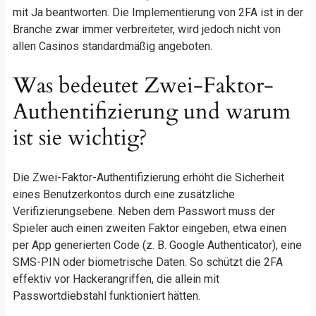
mit Ja beantworten. Die Implementierung von 2FA ist in der
Branche zwar immer verbreiteter, wird jedoch nicht von
allen Casinos standardmäßig angeboten.
Was bedeutet Zwei-Faktor-
Authentifizierung und warum
ist sie wichtig?
Die Zwei-Faktor-Authentifizierung erhöht die Sicherheit
eines Benutzerkontos durch eine zusätzliche
Verifizierungsebene. Neben dem Passwort muss der
Spieler auch einen zweiten Faktor eingeben, etwa einen
per App generierten Code (z. B. Google Authenticator), eine
SMS-PIN oder biometrische Daten. So schützt die 2FA
effektiv vor Hackerangriffen, die allein mit
Passwortdiebstahl funktioniert hätten.