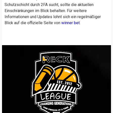
Schutzschicht durch 2FA sucht, sollte die aktuellen
Einschränkungen im Blick behalten. Für weitere
Informationen und Updates lohnt sich ein regelmäßiger
Blick auf die offizielle Seite von
winner bet
.