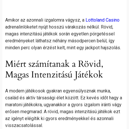
Amikor az azonnali izgalomra vágysz, a
Lottoland Casino
adrenalinlöketet nyújt hosszú várakozás nélkül. Rövid,
magas intenzitású játékok során egyetlen pörgetéssel
eredményeket láthatsz néhány másodpercen belül, így
minden perc olyan érzést kelt, mint egy jackpot hajszolás.
Miért számítanak a Rövid,
Magas Intenzitású Játékok
A modern játékosok gyakran egyensúlyoznak munka,
család és aktív társasági élet között. Ez kevés időt hagy a
maratoni játékokra, ugyanakkor a gyors izgalom iránti vágy
erősen megmarad. A rövid, magas intenzitású játékok ezt
az igényt elégítik ki gyors eredményekkel és azonnali
visszacsatolással.