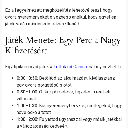
Ez a fegyelmezett megközelítés lehetővé teszi, hogy
gyors nyereményeket élvezhess anélkül, hogy egyetlen
játék során mindenedet elveszítenéd.
Játék Menete: Egy Perc a Nagy
Kifizetésért
Egy tipikus rövid játék a
Lottoland Casino
-nál így nézhet ki:
0:00–0:30
: Betöltöd az alkalmazást, kiválasztasz
egy gyors pörgetésű slotot.
0:30–1:00
: Öt kör pörgetése; figyeled a reel-ek
villogását.
1:00–1:30
: Kis nyereményt érsz el; mérlegeled, hogy
növeled-e a tétet.
1:30–2:00
: Folytatod ugyanazzal vagy másik játékkal
a változatosság kedvéért.