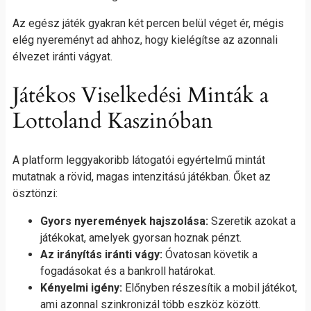
Az egész játék gyakran két percen belül véget ér, mégis
elég nyereményt ad ahhoz, hogy kielégítse az azonnali
élvezet iránti vágyat.
Játékos Viselkedési Minták a
Lottoland Kaszinóban
A platform leggyakoribb látogatói egyértelmű mintát
mutatnak a rövid, magas intenzitású játékban. Őket az
ösztönzi:
Gyors nyeremények hajszolása:
Szeretik azokat a
játékokat, amelyek gyorsan hoznak pénzt.
Az irányítás iránti vágy:
Óvatosan követik a
fogadásokat és a bankroll határokat.
Kényelmi igény:
Előnyben részesítik a mobil játékot,
ami azonnal szinkronizál több eszköz között.