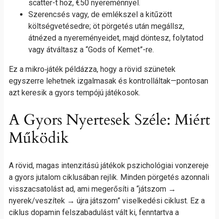
scatter-t hoz, €50 nyereménnyel.
Szerencsés vagy, de emlékszel a kitűzött
költségvetésedre; öt pörgetés után megállsz,
átnézed a nyereményeidet, majd döntesz, folytatod
vagy átváltasz a “Gods of Kemet”-re.
Ez a mikro‑játék példázza, hogy a rövid szünetek
egyszerre lehetnek izgalmasak és kontrolláltak—pontosan
azt keresik a gyors tempójú játékosok.
A Gyors Nyertesek Széle: Miért
Működik
A rövid, magas intenzitású játékok pszichológiai vonzereje
a gyors jutalom ciklusában rejlik. Minden pörgetés azonnali
visszacsatolást ad, ami megerősíti a “játszom →
nyerek/veszítek → újra játszom” viselkedési ciklust. Ez a
ciklus dopamin felszabadulást vált ki, fenntartva a