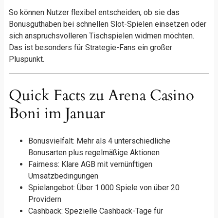
So können Nutzer flexibel entscheiden, ob sie das
Bonusguthaben bei schnellen Slot-Spielen einsetzen oder
sich anspruchsvolleren Tischspielen widmen möchten.
Das ist besonders für Strategie-Fans ein großer
Pluspunkt.
Quick Facts zu Arena Casino
Boni im Januar
Bonusvielfalt: Mehr als 4 unterschiedliche
Bonusarten plus regelmäßige Aktionen
Fairness: Klare AGB mit vernünftigen
Umsatzbedingungen
Spielangebot: Über 1.000 Spiele von über 20
Providern
Cashback: Spezielle Cashback-Tage für