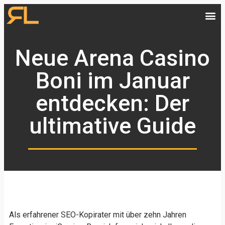
Neue Arena Casino
Boni im Januar
entdecken: Der
ultimative Guide
Als erfahrener SEO-Kopirater mit über zehn Jahren