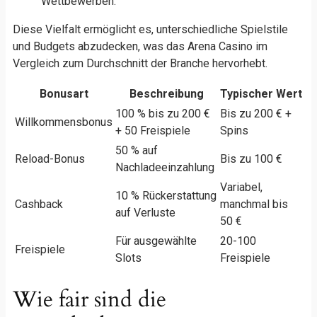
Wettbewerben.
Diese Vielfalt ermöglicht es, unterschiedliche Spielstile
und Budgets abzudecken, was das Arena Casino im
Vergleich zum Durchschnitt der Branche hervorhebt.
Bonusart
Beschreibung
Typischer Wert
100 % bis zu 200 €
Bis zu 200 € +
Willkommensbonus
+ 50 Freispiele
Spins
50 % auf
Reload-Bonus
Bis zu 100 €
Nachladeeinzahlung
Variabel,
10 % Rückerstattung
Cashback
manchmal bis
auf Verluste
50 €
Für ausgewählte
20-100
Freispiele
Slots
Freispiele
Wie fair sind die