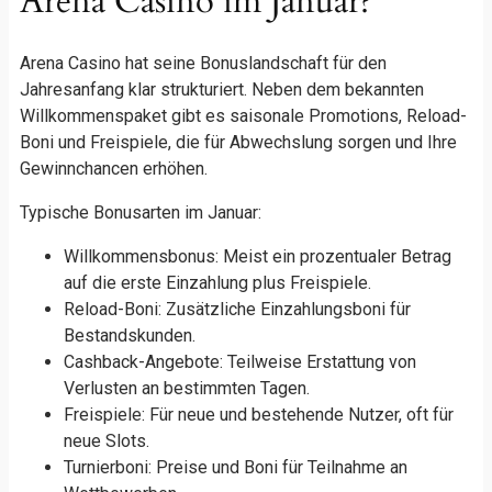
Arena Casino im Januar?
Arena Casino hat seine Bonuslandschaft für den
Jahresanfang klar strukturiert. Neben dem bekannten
Willkommenspaket gibt es saisonale Promotions, Reload-
Boni und Freispiele, die für Abwechslung sorgen und Ihre
Gewinnchancen erhöhen.
Typische Bonusarten im Januar:
Willkommensbonus: Meist ein prozentualer Betrag
auf die erste Einzahlung plus Freispiele.
Reload-Boni: Zusätzliche Einzahlungsboni für
Bestandskunden.
Cashback-Angebote: Teilweise Erstattung von
Verlusten an bestimmten Tagen.
Freispiele: Für neue und bestehende Nutzer, oft für
neue Slots.
Turnierboni: Preise und Boni für Teilnahme an