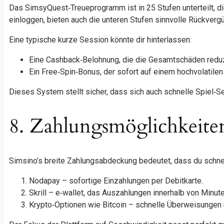
Das SimsyQuest‑Treueprogramm ist in 25 Stufen unterteilt, di
einloggen, bieten auch die unteren Stufen sinnvolle Rückverg
Eine typische kurze Session könnte dir hinterlassen:
Eine Cashback‑Belohnung, die die Gesamtschäden reduz
Ein Free‑Spin‑Bonus, der sofort auf einem hochvolatilen
Dieses System stellt sicher, dass sich auch schnelle Spiel‑S
8. Zahlungsmöglichkeiten
Simsino’s breite Zahlungsabdeckung bedeutet, dass du schnel
Nodapay – sofortige Einzahlungen per Debitkarte.
Skrill – e‑wallet, das Auszahlungen innerhalb von Minute
Krypto‑Optionen wie Bitcoin – schnelle Überweisungen 