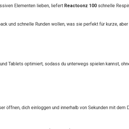
ssiven Elementen lieben, liefert
Reactoonz 100
schnelle Respin
back und schnelle Runden wollen, was sie perfekt für kurze, abe
und Tablets optimiert, sodass du unterwegs spielen kannst, ohn
er öffnen, dich einloggen und innerhalb von Sekunden mit dem 