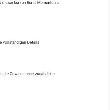
end dieser kurzen Burst‑Momente zu
 vollständigen Details
du die Gewinne ohne zusätzliche