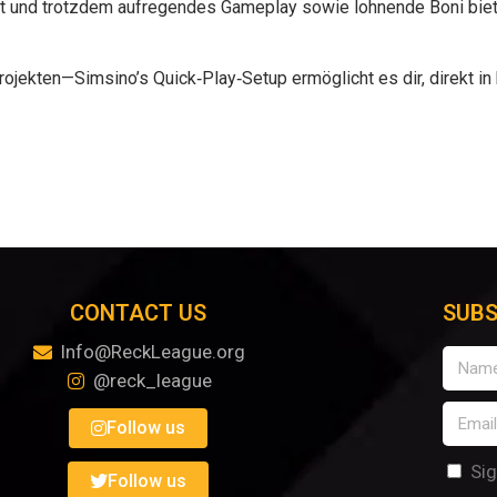
t und trotzdem aufregendes Gameplay sowie lohnende Boni bietet,
jekten—Simsino’s Quick‑Play‑Setup ermöglicht es dir, direkt i
CONTACT US
SUBS
Info@ReckLeague.org
@reck_league
Follow us
Sig
Follow us