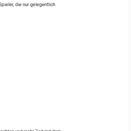
ieler, die nur gelegentlich