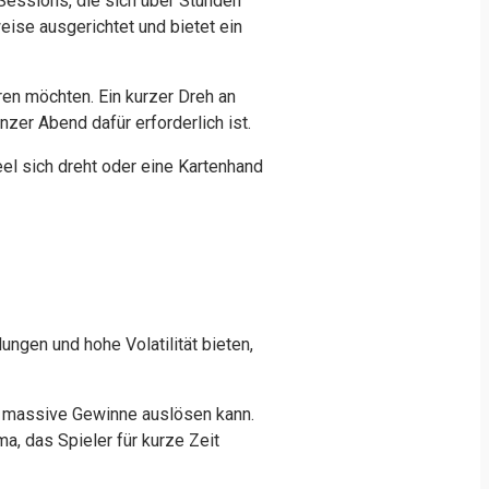
-Sessions, die sich über Stunden
eise ausgerichtet und bietet ein
ren möchten. Ein kurzer Dreh an
er Abend dafür erforderlich ist.
el sich dreht oder eine Kartenhand
lungen und hohe Volatilität bieten,
k massive Gewinne auslösen kann.
, das Spieler für kurze Zeit