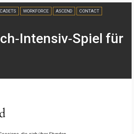
CADETS
WORKFORCE
ASCEND
CONTACT
h‑Intensiv‑Spiel für
nd