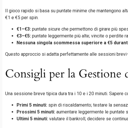
Il gioco rapido si basa su puntate minime che mantengono alta l
€1 e €5 per spin.
€1–€3:
puntate sicure che permettono di girare più spe
€3–€5:
puntate leggermente più alte; vincite o perdite r
Nessuna singola scommessa superiore a €5 durante
Questo approccio si adatta perfettamente alle sessioni brevi—
Consigli per la Gestione
Una sessione breve tipica dura tra i 10 e i 20 minuti. Sapere c
Primi 5 minuti:
spin di riscaldamento; testare la sensaz
Prossimi 5 minuti:
aumentare leggermente le puntate se 
Ultimi 5 minuti:
valutare il bankroll; decidere se continu