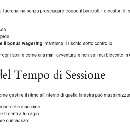
’adrenalina senza prosciugare troppo il bankroll. I giocatori di s
sso.
apide.
 il bonus wagering:
mantiene il rischio sotto controllo.
ogni spin è come una mini-avventura, e non sei mai bloccato in 
 del Tempo di Sessione
ome gestire il ritmo all’interno di quella finestra può massimizzar
ione della macchina.
ti senti a tuo agio.
are o incassare.