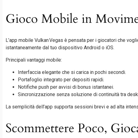
Gioco Mobile in Movim
L’app mobile Vulkan Vegas è pensata per i giocatori che voglio
istantaneamente dal tuo dispositivo Android o iOS.
Principali vantaggi mobile:
Interfaccia elegante che si carica in pochi secondi.
Portafoglio integrato per depositi rapidi.
Notifiche push per avvisi di bonus istantanei.
Sincronizzazione senza soluzione di continuità tra desk
La semplicità dell’app supporta sessioni brevi e ad alta intensi
Scommettere Poco, Gioc