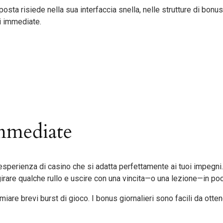
osta risiede nella sua interfaccia snella, nelle strutture di bon
ni immediate.
Immediate
sperienza di casino che si adatta perfettamente ai tuoi impegni.
 girare qualche rullo e uscire con una vincita—o una lezione—in poc
iare brevi burst di gioco. I bonus giornalieri sono facili da otte