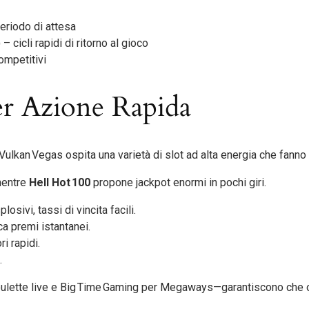
eriodo di attesa
 cicli rapidi di ritorno al gioco
ompetitivi
per Azione Rapida
i. Vulkan Vegas ospita una varietà di slot ad alta energia che fanno
mentre
Hell Hot 100
propone jackpot enormi in pochi giri.
osivi, tassi di vincita facili.
ca premi istantanei.
i rapidi.
.
roulette live e Big Time Gaming per Megaways—garantiscono che o