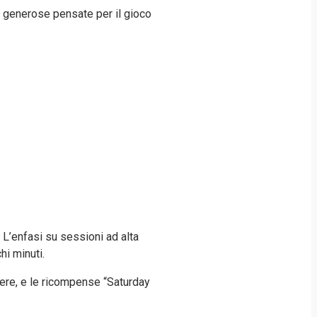
us generose pensate per il gioco
 L’enfasi su sessioni ad alta
hi minuti.
nere, e le ricompense “Saturday