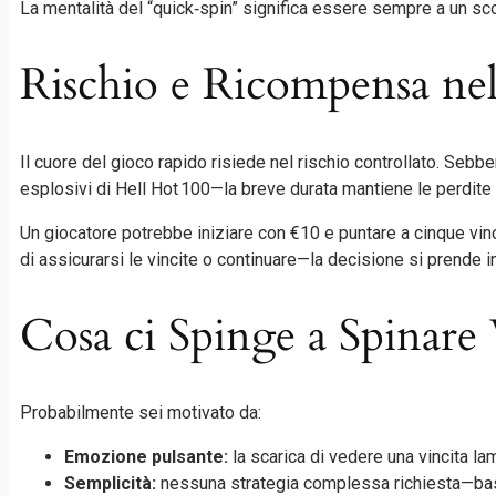
La mentalità del “quick‑spin” significa essere sempre a un sco
Rischio e Ricompensa nell
Il cuore del gioco rapido risiede nel rischio controllato. Sebb
esplosivi di Hell Hot 100—la breve durata mantiene le perdite p
Un giocatore potrebbe iniziare con €10 e puntare a cinque vinci
di assicurarsi le vincite o continuare—la decisione si prende in 
Cosa ci Spinge a Spinare
Probabilmente sei motivato da:
Emozione pulsante:
la scarica di vedere una vincita 
Semplicità:
nessuna strategia complessa richiesta—bast