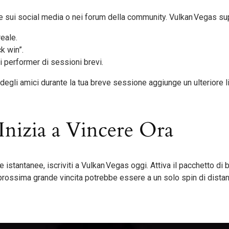
ide sui social media o nei forum della community. Vulkan Vegas su
reale.
k win”.
i performer di sessioni brevi.
 degli amici durante la tua breve sessione aggiunge un ulteriore li
Inizia a Vincere Ora
tantanee, iscriviti a Vulkan Vegas oggi. Attiva il pacchetto di be
ua prossima grande vincita potrebbe essere a un solo spin di dist