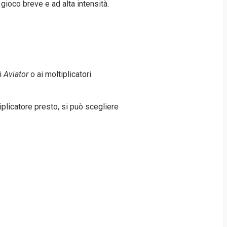
gioco breve e ad alta intensità.
di
Aviator
o ai moltiplicatori
iplicatore presto, si può scegliere