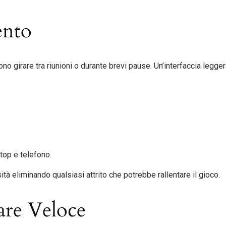
ento
no girare tra riunioni o durante brevi pause. Un’interfaccia legge
top e telefono.
tà eliminando qualsiasi attrito che potrebbe rallentare il gioco.
are Veloce