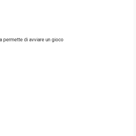
ra permette di avviare un gioco