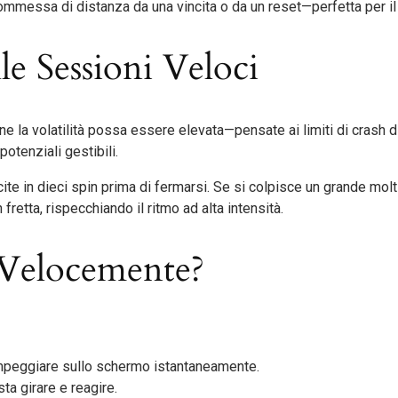
mmessa di distanza da una vincita o da un reset—perfetta per il 
e Sessioni Veloci
ene la volatilità possa essere elevata—pensate ai limiti di crash 
otenziali gestibili.
te in dieci spin prima di fermarsi. Se si colpisce un grande molt
fretta, rispecchiando il ritmo ad alta intensità.
 Velocemente?
lampeggiare sullo schermo istantaneamente.
a girare e reagire.