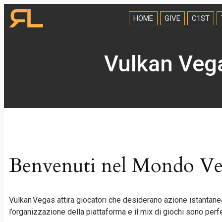
HOME
GIVE
C1ST
Vulkan Vega
Benvenuti nel Mondo Vel
Vulkan Vegas attira giocatori che desiderano azione istantanea
l’organizzazione della piattaforma e il mix di giochi sono perfe