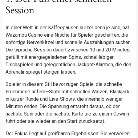
Session
In einer Welt, in der Kaffeepausen kürzer denn je sind, hat
Wazamba Casino eine Nische für Spieler geschaffen, die
sofortige Nervenkitzel und schnelle Auszahlungen suchen.
Die typische Session dauert zwischen 10 und 20 Minuten,
gefüllt mit energiegeladenen Spins, schnelllebigen
Tischspielen und gelegentlichen Jackpot-Alarmen, die den
Adrenalinspiegel steigen lassen.
Spieler in diesem Stil bevorzugen Spiele, die schnelle
Ergebnisse liefern—Slots mit schnellen Walzen, Blackjack
in kurzer Runde und Live-Shows, die innerhalb weniger
Minuten enden. Die Spannung entsteht daraus, ob der
nächste Spin oder die nächste Karte sie zu einem Gewinn
führt oder sie wieder an den Start zurücksetzt.
Der Fokus liegt auf greifbaren Ergebnissen: Sie verweilen