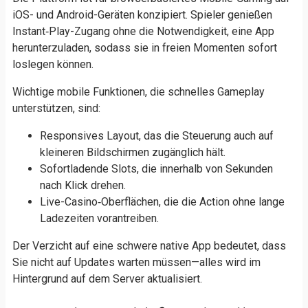
iOS- und Android-Geräten konzipiert. Spieler genießen
Instant‑Play-Zugang ohne die Notwendigkeit, eine App
herunterzuladen, sodass sie in freien Momenten sofort
loslegen können.
Wichtige mobile Funktionen, die schnelles Gameplay
unterstützen, sind:
Responsives Layout, das die Steuerung auch auf
kleineren Bildschirmen zugänglich hält.
Sofortladende Slots, die innerhalb von Sekunden
nach Klick drehen.
Live-Casino‑Oberflächen, die die Action ohne lange
Ladezeiten vorantreiben.
Der Verzicht auf eine schwere native App bedeutet, dass
Sie nicht auf Updates warten müssen—alles wird im
Hintergrund auf dem Server aktualisiert.