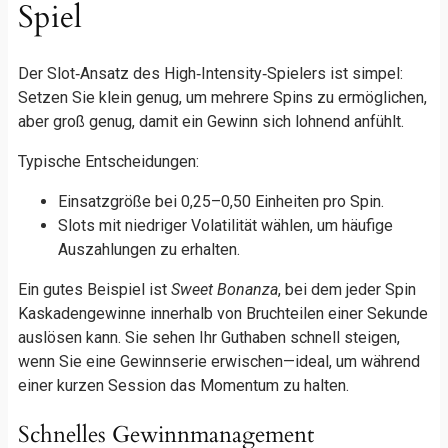
Spiel
Der Slot‑Ansatz des High‑Intensity‑Spielers ist simpel:
Setzen Sie klein genug, um mehrere Spins zu ermöglichen,
aber groß genug, damit ein Gewinn sich lohnend anfühlt.
Typische Entscheidungen:
Einsatzgröße bei 0,25–0,50 Einheiten pro Spin.
Slots mit niedriger Volatilität wählen, um häufige
Auszahlungen zu erhalten.
Ein gutes Beispiel ist
Sweet Bonanza
, bei dem jeder Spin
Kaskadengewinne innerhalb von Bruchteilen einer Sekunde
auslösen kann. Sie sehen Ihr Guthaben schnell steigen,
wenn Sie eine Gewinnserie erwischen—ideal, um während
einer kurzen Session das Momentum zu halten.
Schnelles Gewinnmanagement