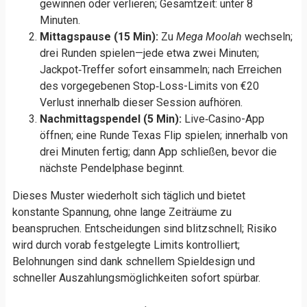
gewinnen oder verlieren; Gesamtzeit: unter 8
Minuten.
Mittagspause (15 Min):
Zu
Mega Moolah
wechseln;
drei Runden spielen—jede etwa zwei Minuten;
Jackpot‑Treffer sofort einsammeln; nach Erreichen
des vorgegebenen Stop‑Loss-Limits von €20
Verlust innerhalb dieser Session aufhören.
Nachmittagspendel (5 Min):
Live‑Casino-App
öffnen; eine Runde Texas Flip spielen; innerhalb von
drei Minuten fertig; dann App schließen, bevor die
nächste Pendelphase beginnt.
Dieses Muster wiederholt sich täglich und bietet
konstante Spannung, ohne lange Zeiträume zu
beanspruchen. Entscheidungen sind blitzschnell; Risiko
wird durch vorab festgelegte Limits kontrolliert;
Belohnungen sind dank schnellem Spieldesign und
schneller Auszahlungsmöglichkeiten sofort spürbar.