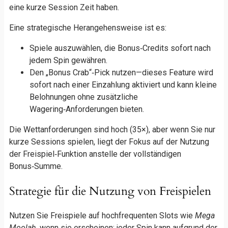
eine kurze Session Zeit haben.
Eine strategische Herangehensweise ist es:
Spiele auszuwählen, die Bonus‑Credits sofort nach
jedem Spin gewähren.
Den „Bonus Crab“‑Pick nutzen—dieses Feature wird
sofort nach einer Einzahlung aktiviert und kann kleine
Belohnungen ohne zusätzliche
Wagering‑Anforderungen bieten.
Die Wettanforderungen sind hoch (35×), aber wenn Sie nur
kurze Sessions spielen, liegt der Fokus auf der Nutzung
der Freispiel‑Funktion anstelle der vollständigen
Bonus‑Summe.
Strategie für die Nutzung von Freispielen
Nutzen Sie Freispiele auf hochfrequenten Slots wie
Mega
Moolah
, wenn sie erscheinen; jeder Spin kann aufgrund der