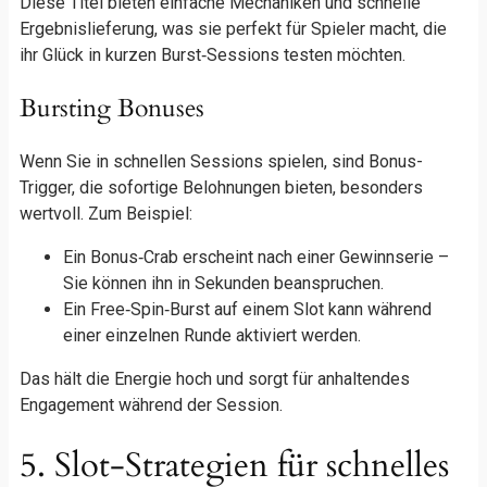
Diese Titel bieten einfache Mechaniken und schnelle
Ergebnislieferung, was sie perfekt für Spieler macht, die
ihr Glück in kurzen Burst‑Sessions testen möchten.
Bursting Bonuses
Wenn Sie in schnellen Sessions spielen, sind Bonus-
Trigger, die sofortige Belohnungen bieten, besonders
wertvoll. Zum Beispiel:
Ein Bonus‑Crab erscheint nach einer Gewinnserie –
Sie können ihn in Sekunden beanspruchen.
Ein Free‑Spin‑Burst auf einem Slot kann während
einer einzelnen Runde aktiviert werden.
Das hält die Energie hoch und sorgt für anhaltendes
Engagement während der Session.
5. Slot‑Strategien für schnelles