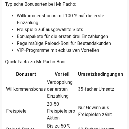
Typische Bonusarten bei Mr Pacho:
Willkommensbonus mit 100 % auf die erste
Einzahlung
Freispiele auf ausgewählte Slots
Bonuspakete für die ersten drei Einzahlungen
Regelmäßige Reload-Boni für Bestandskunden
VIP-Programme mit exklusiven Vorteilen
Quick Facts zu Mr Pacho Boni:
Bonusart
Vorteil
Umsatzbedingungen
Verdopplung
Willkommensbonus
der ersten
35-facher Umsatz
Einzahlung
20-50
Nur Gewinn aus
Freispiele
Freispiele pro
Freispielen zählt
Aktion
Bis zu 50 %