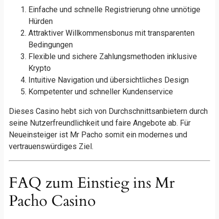
Einfache und schnelle Registrierung ohne unnötige
Hürden
Attraktiver Willkommensbonus mit transparenten
Bedingungen
Flexible und sichere Zahlungsmethoden inklusive
Krypto
Intuitive Navigation und übersichtliches Design
Kompetenter und schneller Kundenservice
Dieses Casino hebt sich von Durchschnittsanbietern durch
seine Nutzerfreundlichkeit und faire Angebote ab. Für
Neueinsteiger ist Mr Pacho somit ein modernes und
vertrauenswürdiges Ziel.
FAQ zum Einstieg ins Mr
Pacho Casino