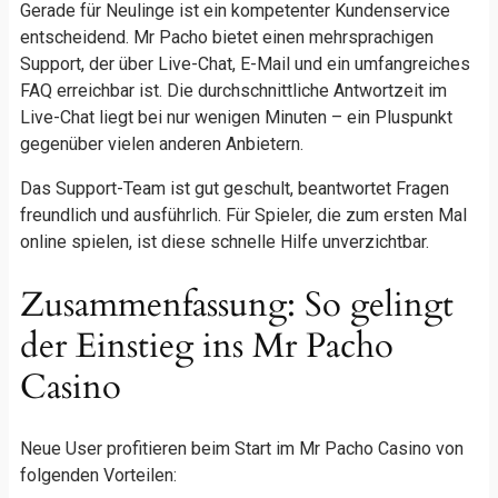
Gerade für Neulinge ist ein kompetenter Kundenservice
entscheidend. Mr Pacho bietet einen mehrsprachigen
Support, der über Live-Chat, E-Mail und ein umfangreiches
FAQ erreichbar ist. Die durchschnittliche Antwortzeit im
Live-Chat liegt bei nur wenigen Minuten – ein Pluspunkt
gegenüber vielen anderen Anbietern.
Das Support-Team ist gut geschult, beantwortet Fragen
freundlich und ausführlich. Für Spieler, die zum ersten Mal
online spielen, ist diese schnelle Hilfe unverzichtbar.
Zusammenfassung: So gelingt
der Einstieg ins Mr Pacho
Casino
Neue User profitieren beim Start im Mr Pacho Casino von
folgenden Vorteilen: